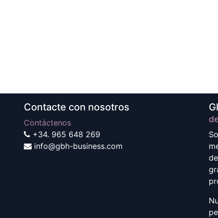
Contacte con nosotros
G
d
Contáctenos
+34. ‭965 648 269
So
info@gbh-business.com
me
de
gr
pr
Nu
pe