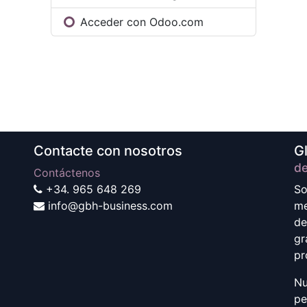
Acceder con Odoo.com
Contacte con nosotros
G
d
Contáctenos
+34. ‭965 648 269
So
info@gbh-business.com
me
de
gr
pr
Nu
pe